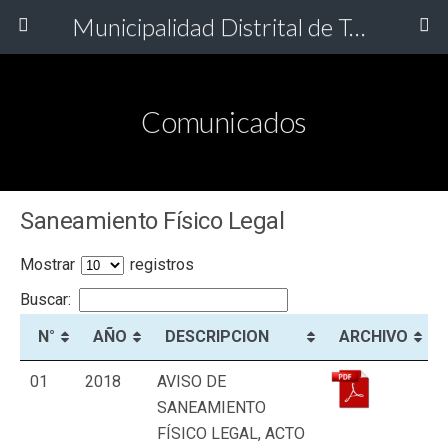
Municipalidad Distrital de Torata
Comunicados
Saneamiento Físico Legal
Mostrar
registros
Buscar:
N°
AÑO
DESCRIPCION
ARCHIVO
01
2018
AVISO DE
SANEAMIENTO
FÍSICO LEGAL, ACTO