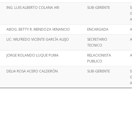
ING. LUIS ALBERTO COLANA ARI
SUB-GERENTE
S
G
A
ABOG. BETTY R. MENDOZA VENANCIO
ENCARGADA
A
LIC: WILFREDO VICENTE GARCÍA ALEJO
SECRETARIO
A
TECNICO
JORGE ROLANDO LUQUE PUMA
RELACIONISTA
A
PUBLICO
DELIA ROSA ACERO CALDERÓN
SUB-GERENTE
S
G
A