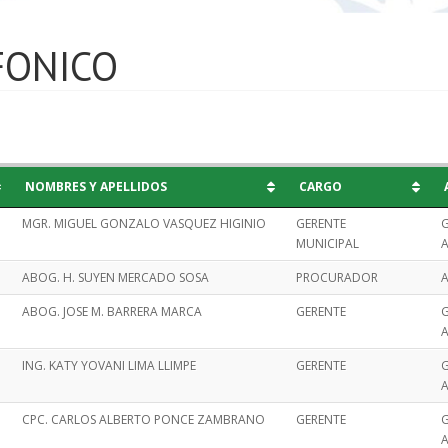
FONICO
NOMBRES Y APELLIDOS
CARGO
MGR. MIGUEL GONZALO VASQUEZ HIGINIO
GERENTE
G
MUNICIPAL
A
ABOG. H. SUYEN MERCADO SOSA
PROCURADOR
A
ABOG. JOSE M. BARRERA MARCA
GERENTE
G
A
ING. KATY YOVANI LIMA LLIMPE
GERENTE
G
A
CPC. CARLOS ALBERTO PONCE ZAMBRANO
GERENTE
G
A